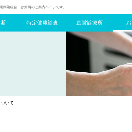
健康保険組合 診療所のご案内ページです。
診断
特定健康診査
直営診療所
お
について