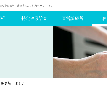
健康保険組合 診療所のご案内ページです。
診断
特定健康診査
直営診療所
お
表を更新しました